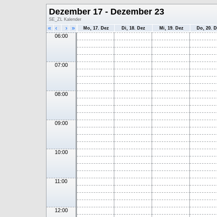
Dezember 17 - Dezember 23
SE_ZL Kalender
«
‹
›
»
Mo, 17. Dez
Di, 18. Dez
Mi, 19. Dez
Do, 20. 
06:00
07:00
08:00
09:00
10:00
11:00
12:00