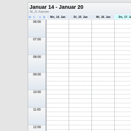
Januar 14 - Januar 20
SE_ZL Kalender
«
‹
›
»
Mo, 14. Jan
Di, 15. Jan
Mi, 16. Jan
Do, 17. J
06:00
07:00
08:00
09:00
10:00
11:00
12:00