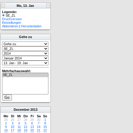
Mo, 13. Jan
Legende:
SE_ZL
Druckversion
Einstellungen
Abbonieren
|
Herunterladen
Gehe zu
Mehrfachauswahl:
Dezember
2013
Mo
Di
Mi
Do
Fr
Sa
So
25
26
27
28
29
30
1
2
3
4
5
6
7
8
9
10
11
12
13
14
15
16
17
18
19
20
21
22