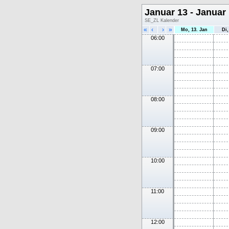
Januar 13 - Januar
SE_ZL Kalender
«
‹
›
»
Mo, 13. Jan
Di,
06:00
07:00
08:00
09:00
10:00
11:00
12:00