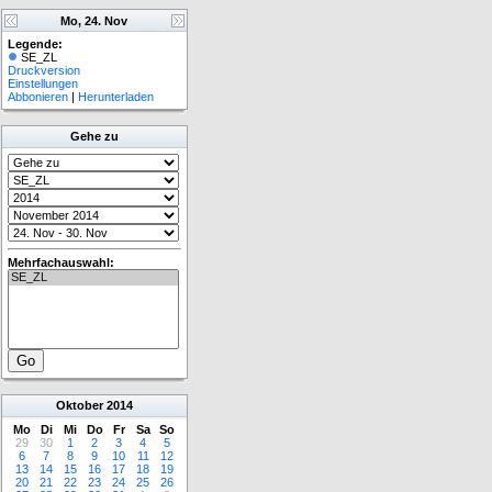
Mo, 24. Nov
Legende:
SE_ZL
Druckversion
Einstellungen
Abbonieren
|
Herunterladen
Gehe zu
Mehrfachauswahl:
Oktober
2014
Mo
Di
Mi
Do
Fr
Sa
So
29
30
1
2
3
4
5
6
7
8
9
10
11
12
13
14
15
16
17
18
19
20
21
22
23
24
25
26