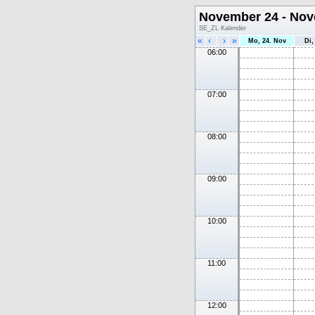
November 24 - Nov
SE_ZL Kalender
«
‹
›
»
Mo, 24. Nov
Di,
06:00
07:00
08:00
09:00
10:00
11:00
12:00