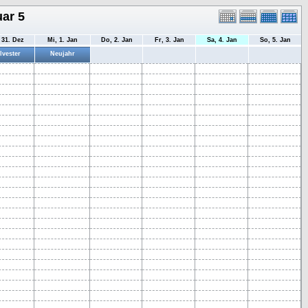
ar 5
 31. Dez
Mi, 1. Jan
Do, 2. Jan
Fr, 3. Jan
Sa, 4. Jan
So, 5. Jan
lvester
Neujahr