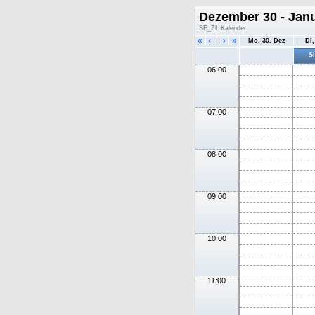
Dezember 30 - Janu
SE_ZL Kalender
«
‹
›
»
Mo, 30. Dez
Di,
Si
06:00
07:00
08:00
09:00
10:00
11:00