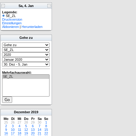
Sa, 4. Jan
Legende:
SE_ZL
Druckversion
Einstellungen
Abbonieren
|
Herunterladen
Gehe zu
Mehrfachauswahl:
Dezember
2019
Mo
Di
Mi
Do
Fr
Sa
So
25
26
27
28
29
30
1
2
3
4
5
6
7
8
9
10
11
12
13
14
15
16
17
18
19
20
21
22