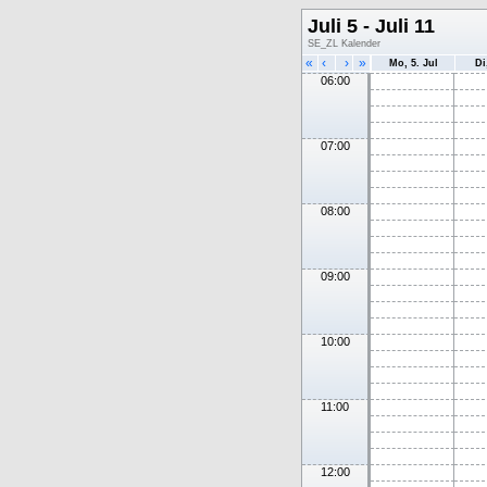
Juli 5 - Juli 11
SE_ZL Kalender
«
‹
›
»
Mo, 5. Jul
Di
06:00
07:00
08:00
09:00
10:00
11:00
12:00