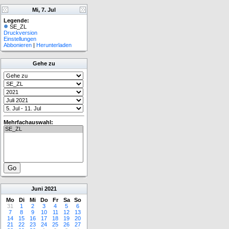
Mi, 7. Jul
Legende:
SE_ZL
Druckversion
Einstellungen
Abbonieren
|
Herunterladen
Gehe zu
Mehrfachauswahl:
Juni
2021
Mo
Di
Mi
Do
Fr
Sa
So
31
1
2
3
4
5
6
7
8
9
10
11
12
13
14
15
16
17
18
19
20
21
22
23
24
25
26
27