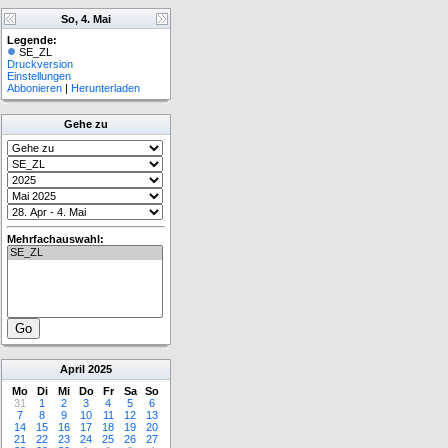
So, 4. Mai
Legende:
SE_ZL
Druckversion
Einstellungen
Abbonieren
|
Herunterladen
Gehe zu
Mehrfachauswahl:
April
2025
Mo
Di
Mi
Do
Fr
Sa
So
31
1
2
3
4
5
6
7
8
9
10
11
12
13
14
15
16
17
18
19
20
21
22
23
24
25
26
27