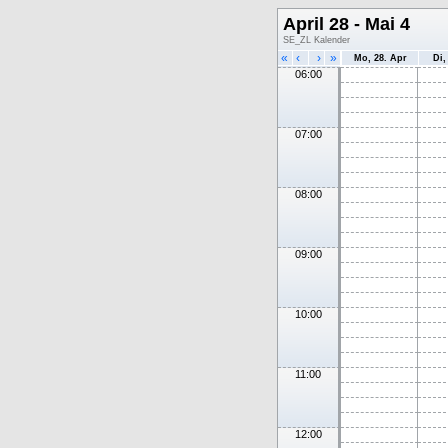
April 28 - Mai 4
SE_ZL Kalender
«
‹
›
»
Mo, 28. Apr
Di,
06:00
07:00
08:00
09:00
10:00
11:00
12:00