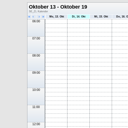
Oktober 13 - Oktober 19
SE_ZL Kalender
«
‹
›
»
Mo, 13. Okt
Di, 14. Okt
Mi, 15. Okt
Do, 16. O
06:00
07:00
08:00
09:00
10:00
11:00
12:00