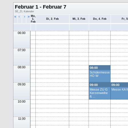
Februar 1 - Februar 7
SE_ZL Kalender
«
‹
›
»
Mo,
1.
Di, 2. Feb
Mi, 3. Feb
Do, 4. Feb
Fr, 5
Feb
06:00
07:00
08:00
08:00
Schülermesse
HO W
09:00
09:00
09:00
Messe ZU G
Messe KA 
Kerzenweihe
& ...
10:00
11:00