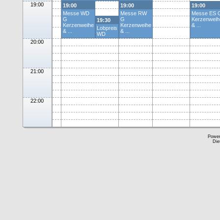
19:00
19:00
19:00
19:00
Messe WD
Messe RW
Messe ES 
G
G
Kerzenweih
19:30
Kerzenweihe
Kerzenweihe
& ...
Lobpreis
& ...
& ...
WD
20:00
21:00
22:00
Powe
Die