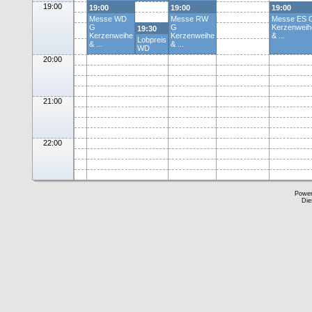
19:00
19:00
19:00
19:00
Messe WD
Messe RW
Messe ES 
G
G
Kerzenweih
19:30
Kerzenweihe
Kerzenweihe
& ...
Lobpreis
& ...
& ...
WD
20:00
21:00
22:00
Powe
Die