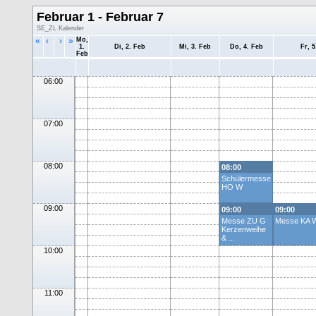
Februar 1 - Februar 7
SE_ZL Kalender
«
‹
›
»
Mo,
1.
Di, 2. Feb
Mi, 3. Feb
Do, 4. Feb
Fr, 5
Feb
06:00
07:00
08:00
08:00
Schülermesse
HO W
09:00
09:00
09:00
Messe ZU G
Messe KA 
Kerzenweihe
& ...
10:00
11:00