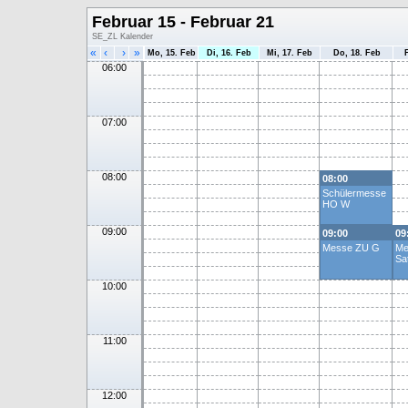
Februar 15 - Februar 21
SE_ZL Kalender
«
‹
›
»
Mo, 15. Feb
Di, 16. Feb
Mi, 17. Feb
Do, 18. Feb
06:00
07:00
08:00
08:00
Schülermesse
HO W
09:00
09:00
09
Messe ZU G
Me
Sa
10:00
11:00
12:00