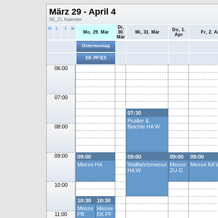
März 29 - April 4
SE_ZL Kalender
«
‹
›
»
Di,
Do, 1.
Mo, 29. Mär
30.
Mi, 31. Mär
Fr, 2. A
Apr
Mär
Ostermontag
EK PF/ES
06:00
07:00
07:30
Psalter &
08:00
Beichte HA W
09:00
09:00
09:00
09:00
09:00
Messe HA
Wallfahrtsmesse
Messe
Messe KA 
HA W
ZU G
10:00
10:30
10:30
Messe
Messe
11:00
PB
EK PF