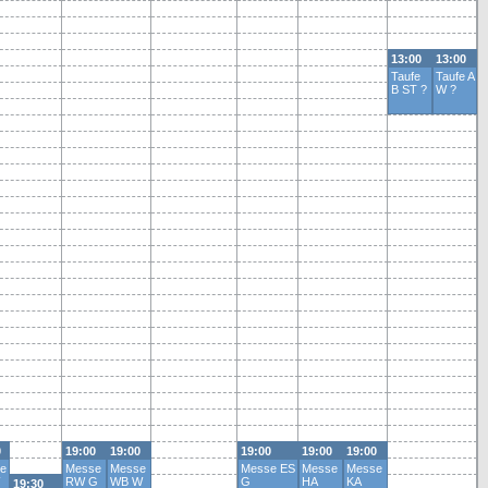
13:00
13:00
Taufe
Taufe A
B ST ?
W ?
0
19:00
19:00
19:00
19:00
19:00
e
Messe
Messe
Messe ES
Messe
Messe
RW G
WB W
G
HA
KA
19:30