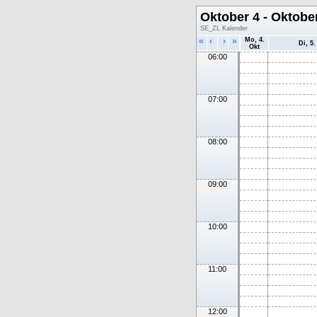
Oktober 4 - Oktobe
SE_ZL Kalender
«
‹
›
»
Mo, 4.
Di, 5.
Okt
06:00
07:00
08:00
09:00
10:00
11:00
12:00