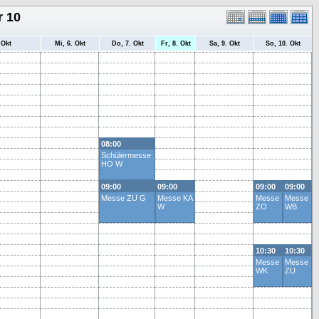
r 10
 Okt
Mi, 6. Okt
Do, 7. Okt
Fr, 8. Okt
Sa, 9. Okt
So, 10. Okt
08:00
Schülermesse
HO W
09:00
09:00
09:00
09:00
Messe ZU G
Messe KA
Messe
Messe
W
ZO
WB
10:30
10:30
Messe
Messe
WK
ZU