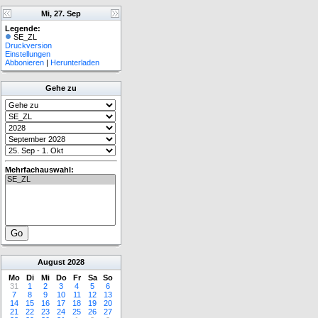
Mi, 27. Sep
Legende:
SE_ZL
Druckversion
Einstellungen
Abbonieren
|
Herunterladen
Gehe zu
Mehrfachauswahl:
August
2028
Mo
Di
Mi
Do
Fr
Sa
So
31
1
2
3
4
5
6
7
8
9
10
11
12
13
14
15
16
17
18
19
20
21
22
23
24
25
26
27