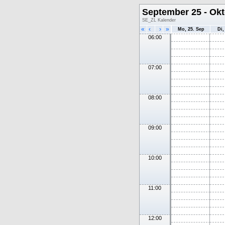
September 25 - Okt
SE_ZL Kalender
«
‹
›
»
Mo, 25. Sep
Di,
06:00
07:00
08:00
09:00
10:00
11:00
12:00