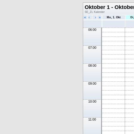
Oktober 1 - Oktobe
SE_ZL Kalender
«
‹
›
»
Mo, 1. Okt
Di
06:00
07:00
08:00
09:00
10:00
11:00