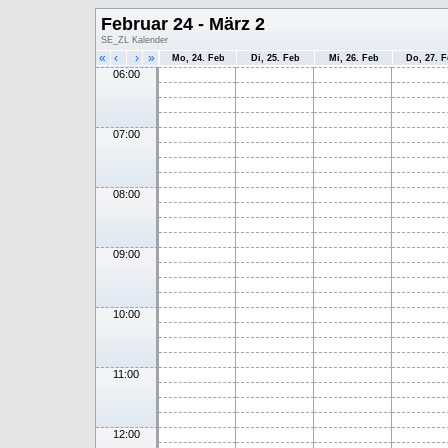
Februar 24 - März 2
SE_ZL Kalender
«
‹
›
»
Mo, 24. Feb
Di, 25. Feb
Mi, 26. Feb
Do, 27. 
06:00
07:00
08:00
09:00
10:00
11:00
12:00