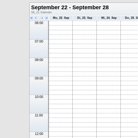
September 22 - September 28
SE_ZL Kalender
«
‹
›
»
Mo, 22. Sep
Di, 23. Sep
Mi, 24. Sep
Do, 25. 
06:00
07:00
08:00
09:00
10:00
11:00
12:00