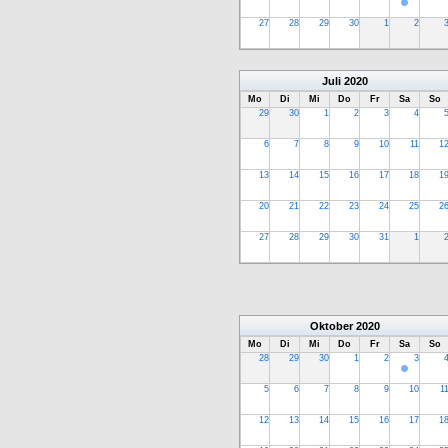
27
28
29
30
1
2
Juli
2020
Mo
Di
Mi
Do
Fr
Sa
So
29
30
1
2
3
4
6
7
8
9
10
11
1
13
14
15
16
17
18
1
20
21
22
23
24
25
2
27
28
29
30
31
1
Oktober
2020
Mo
Di
Mi
Do
Fr
Sa
So
28
29
30
1
2
3
5
6
7
8
9
10
1
12
13
14
15
16
17
1