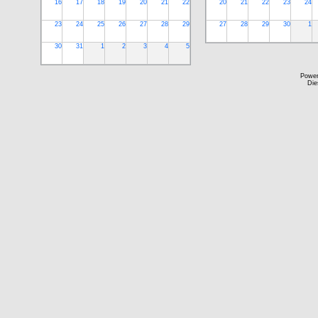
16
17
18
19
20
21
22
20
21
22
23
24
23
24
25
26
27
28
29
27
28
29
30
1
30
31
1
2
3
4
5
Powe
Die